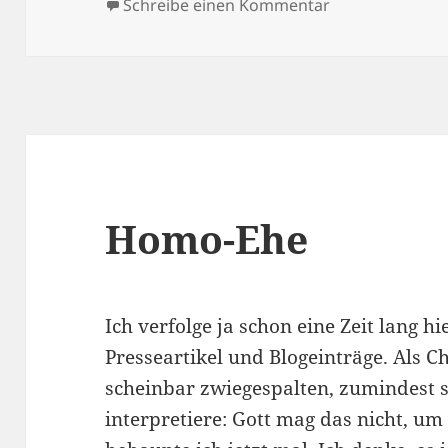
am
zu Eine schöne
Schreibe einen Kommentar
Homo-Ehe
Ich verfolge ja schon eine Zeit lang h
Presseartikel und Blogeinträge. Als C
scheinbar zwiegespalten, zumindest so
interpretiere: Gott mag das nicht, um 