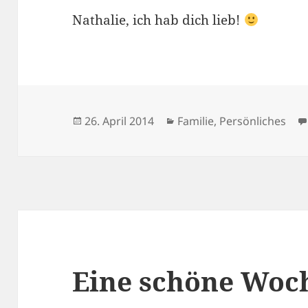
Nathalie, ich hab dich lieb!
Veröffentlicht
Kategorien
26. April 2014
Familie
,
Persönliches
am
Eine schöne Woc