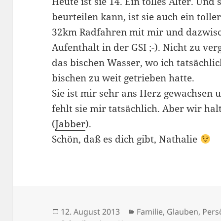
Heute ist sie 14. Ein tolles Alter. Und
beurteilen kann, ist sie auch ein toll
32km Radfahren mit mir und dazwis
Aufenthalt in der GSI ;-). Nicht zu ve
das bischen Wasser, wo ich tatsächlic
bischen zu weit getrieben hatte.
Sie ist mir sehr ans Herz gewachsen un
fehlt sie mir tatsächlich. Aber wir ha
(
Jabber
).
Schön, daß es dich gibt, Nathalie
Veröffentlicht
Kategorien
12. August 2013
Familie
,
Glauben
,
Pers