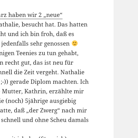
ärz haben wir 2 „neue“
athalie, besucht hat. Das hatten
ht und ich bin froh, daß es
r jedenfalls sehr genossen
inigen Teenies zu tun gehabt,
 recht gut, das ist neu für
nell die Zeit vergeht. Nathalie
 ;-)) gerade Diplom machten. Ich
 Mutter, Kathrin, erzählte mir
e (noch) 5jährige ausgiebig
hatte, daß „der Zwerg“ nach mir
t schnell und ohne Scheu damals