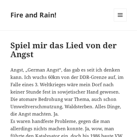
Fire and Rain!
MENÜ
UND
WIDGETS
Spiel mir das Lied von der
Angst
Angst, „German Angst“, das gab es seit ich denken
kann. Ich wuchs 60km von der DDR-Grenze auf, im
Falle eines 3. Weltkrieges wäre mein Dorf nach
keiner Stunde fest in sowjetischer Hand gewesen.
Die atomare Bedrohung war Thema, auch schon
Umweltverschmutzung, Waldsterben. Alles Dinge,
die Angst machten. Ja.
Es waren handfeste Probleme, gegen die man
allerdings nichts machen konnte. Ja, wow, man
führte den Katalysator ein, doch bis 1986 baute VW