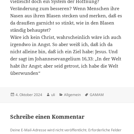
vielleicht doch ein System der Hoffnung?
Veränderung zum besseren? Wenn Menschen ihre
Nasen aus ihren Blasen stecken und merken, daß es
da draußen garnicht so stinkt, wie in den Blasen
ständig behauptet?
Wäre ich kein Christ, wahrscheinlich wäre ich auch
irgendwo in Angst. So aber weiß ich, daß ich da
nicht alleine bin, daß ich ein Ziel habe: Jesus. Und
der sagt im Johannesevangelium 16,33: „In der Welt
habt ihr Angst; aber seid getrost, ich habe die Welt
überwunden“
Veröffentlicht
Autor
Kategorien
Schlagwörter
4. Oktober 2024
uli
Allgemein
GAMAM
am
Schreibe einen Kommentar
Deine E-Mail-Adresse wird nicht veröffentlicht.
Erforderliche Felder