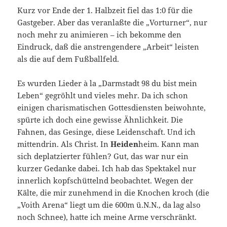
Kurz vor Ende der 1. Halbzeit fiel das 1:0 für die
Gastgeber. Aber das veranlaßte die „Vorturner“, nur
noch mehr zu animieren – ich bekomme den
Eindruck, daß die anstrengendere „Arbeit“ leisten
als die auf dem Fußballfeld.
Es wurden Lieder à la „Darmstadt 98 du bist mein
Leben“ gegröhlt und vieles mehr. Da ich schon
einigen charismatischen Gottesdiensten beiwohnte,
spürte ich doch eine gewisse Ähnlichkeit. Die
Fahnen, das Gesinge, diese Leidenschaft. Und ich
mittendrin. Als Christ. In
Heiden
heim. Kann man
sich deplatzierter fühlen? Gut, das war nur ein
kurzer Gedanke dabei. Ich hab das Spektakel nur
innerlich kopfschüttelnd beobachtet. Wegen der
Kälte, die mir zunehmend in die Knochen kroch (die
„Voith Arena“ liegt um die 600m ü.N.N., da lag also
noch Schnee), hatte ich meine Arme verschränkt.