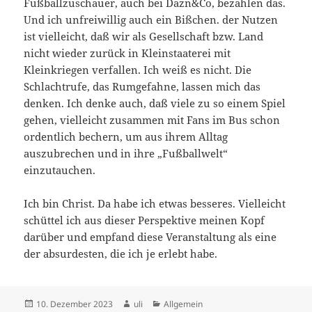
Fußballzuschauer, auch bei Dazn&Co, bezahlen das.
Und ich unfreiwillig auch ein Bißchen. der Nutzen
ist vielleicht, daß wir als Gesellschaft bzw. Land
nicht wieder zurück in Kleinstaaterei mit
Kleinkriegen verfallen. Ich weiß es nicht. Die
Schlachtrufe, das Rumgefahne, lassen mich das
denken. Ich denke auch, daß viele zu so einem Spiel
gehen, vielleicht zusammen mit Fans im Bus schon
ordentlich bechern, um aus ihrem Alltag
auszubrechen und in ihre „Fußballwelt“
einzutauchen.
Ich bin Christ. Da habe ich etwas besseres. Vielleicht
schüttel ich aus dieser Perspektive meinen Kopf
darüber und empfand diese Veranstaltung als eine
der absurdesten, die ich je erlebt habe.
Veröffentlicht
Autor
Kategorien
10. Dezember 2023
uli
Allgemein