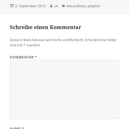
Veröffentlicht
Autor
Kategorien
3. September 2015
uli
Absurdistan
,
polytick
am
Schreibe einen Kommentar
Deine E-Mail-Adresse wird nicht veröffentlicht.
Erforderliche Felder
sind mit
*
markiert
KOMMENTAR
*
NAME
*