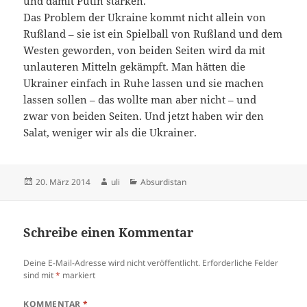
und damit Putin stärken.
Das Problem der Ukraine kommt nicht allein von
Rußland – sie ist ein Spielball von Rußland und dem
Westen geworden, von beiden Seiten wird da mit
unlauteren Mitteln gekämpft. Man hätten die
Ukrainer einfach in Ruhe lassen und sie machen
lassen sollen – das wollte man aber nicht – und
zwar von beiden Seiten. Und jetzt haben wir den
Salat, weniger wir als die Ukrainer.
Veröffentlicht
Autor
Kategorien
20. März 2014
uli
Absurdistan
am
Schreibe einen Kommentar
Deine E-Mail-Adresse wird nicht veröffentlicht.
Erforderliche Felder
sind mit
*
markiert
KOMMENTAR
*