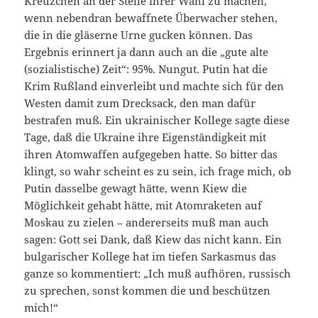
Kreuzchen an der Stelle ihrer Wahl zu machen,
wenn nebendran bewaffnete Überwacher stehen,
die in die gläserne Urne gucken können. Das
Ergebnis erinnert ja dann auch an die „gute alte
(sozialistische) Zeit“: 95%. Nungut. Putin hat die
Krim Rußland einverleibt und machte sich für den
Westen damit zum Drecksack, den man dafür
bestrafen muß. Ein ukrainischer Kollege sagte diese
Tage, daß die Ukraine ihre Eigenständigkeit mit
ihren Atomwaffen aufgegeben hatte. So bitter das
klingt, so wahr scheint es zu sein, ich frage mich, ob
Putin dasselbe gewagt hätte, wenn Kiew die
Möglichkeit gehabt hätte, mit Atomraketen auf
Moskau zu zielen – andererseits muß man auch
sagen: Gott sei Dank, daß Kiew das nicht kann. Ein
bulgarischer Kollege hat im tiefen Sarkasmus das
ganze so kommentiert: „Ich muß aufhören, russisch
zu sprechen, sonst kommen die und beschützen
mich!“