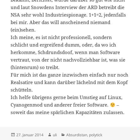
und laut Snowdens Interview der ARD betreibt die
NSA sehr wohl Industriespionage. 1+1=2, jedenfalls
bei mir. Aber das will anscheinend niemand
(ein)sehen.
Ich meine, es ist nicht professionell, sondern
schlicht und ergreifend dumm, oder, da wo ich
herkomme, Schdrundsdoof, wenn man Software
vertraut, von der nicht nachvollziehbar ist, was sie
(hintenrum) so treibt.
Für mich ist das ganze inzwischen einfach nur noch
Realsatire und kann darüber lächelnd mit dem Kopf
schütteln.
Ich helfe übrigens gerne beim Umstieg auf Linux,
Cyanogenmod und anderer freier Software.
–
soweit das meine spärlichen Kapazitäten zulassen.
Veröffentlicht
Autor
Kategorien
27. Januar 2014
uli
Absurdistan
,
polytick