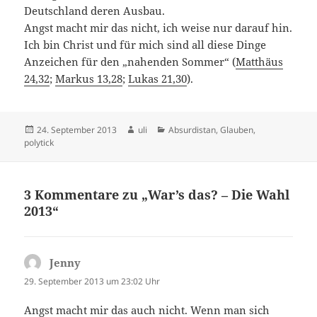
Deutschland deren Ausbau.
Angst macht mir das nicht, ich weise nur darauf hin.
Ich bin Christ und für mich sind all diese Dinge
Anzeichen für den „nahenden Sommer“ (
Matthäus
24,32
;
Markus 13,28
;
Lukas 21,30
).
Veröffentlicht
Autor
Kategorien
24. September 2013
uli
Absurdistan
,
Glauben
,
am
polytick
3 Kommentare zu „War’s das? – Die Wahl
2013“
Jenny
sagt:
29. September 2013 um 23:02 Uhr
Angst macht mir das auch nicht. Wenn man sich