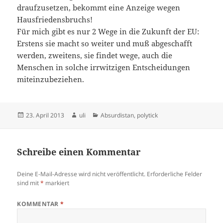
draufzusetzen, bekommt eine Anzeige wegen
Hausfriedensbruchs!
Für mich gibt es nur 2 Wege in die Zukunft der EU:
Erstens sie macht so weiter und muß abgeschafft
werden, zweitens, sie findet wege, auch die
Menschen in solche irrwitzigen Entscheidungen
miteinzubeziehen.
Veröffentlicht
Autor
Kategorien
23. April 2013
uli
Absurdistan
,
polytick
am
Schreibe einen Kommentar
Deine E-Mail-Adresse wird nicht veröffentlicht.
Erforderliche Felder
sind mit
*
markiert
KOMMENTAR
*