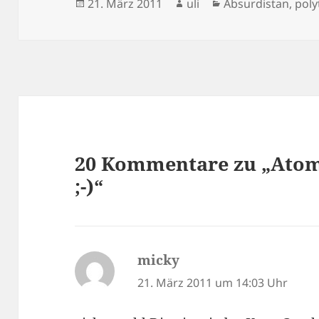
Veröffentlicht
Autor
Kategorien
21. März 2011
uli
Absurdistan
,
poly
am
20 Kommentare zu „Atom
;-)“
micky
sagt:
21. März 2011 um 14:03 Uhr