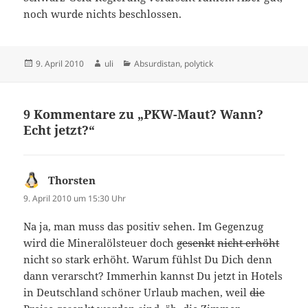
noch wurde nichts beschlossen.
Veröffentlicht
Autor
Kategorien
9. April 2010
uli
Absurdistan
,
polytick
am
9 Kommentare zu „PKW-Maut? Wann?
Echt jetzt?“
Thorsten
sagt:
9. April 2010 um 15:30 Uhr
Na ja, man muss das positiv sehen. Im Gegenzug
wird die Mineralölsteuer doch
gesenkt
nicht erhöht
nicht so stark erhöht. Warum fühlst Du Dich denn
dann verarscht? Immerhin kannst Du jetzt in Hotels
in Deutschland schöner Urlaub machen, weil
die