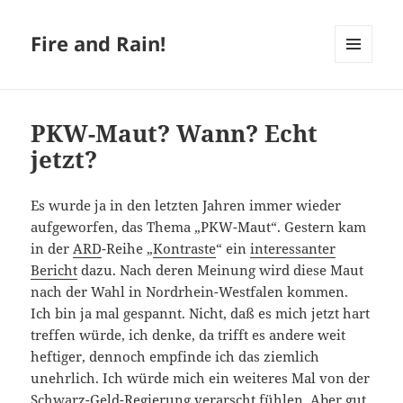
Fire and Rain!
MENÜ
UND
WIDGETS
PKW-Maut? Wann? Echt
jetzt?
Es wurde ja in den letzten Jahren immer wieder
aufgeworfen, das Thema „PKW-Maut“. Gestern kam
in der
ARD
-Reihe „
Kontraste
“ ein
interessanter
Bericht
dazu. Nach deren Meinung wird diese Maut
nach der Wahl in Nordrhein-Westfalen kommen.
Ich bin ja mal gespannt. Nicht, daß es mich jetzt hart
treffen würde, ich denke, da trifft es andere weit
heftiger, dennoch empfinde ich das ziemlich
unehrlich. Ich würde mich ein weiteres Mal von der
Schwarz-Geld-Regierung verarscht fühlen. Aber gut,