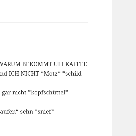
tt. WARUM BEKOMMT ULI KAFFEE
d ICH NICHT *Motz* *schild
 gar nicht *kopfschüttel*
aufen“ sehn *snief*