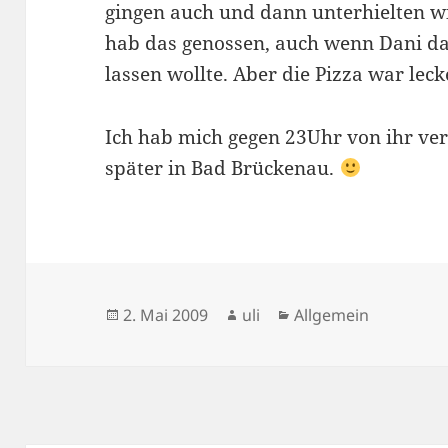
gingen auch und dann unterhielten wi
hab das genossen, auch wenn Dani dan
lassen wollte. Aber die Pizza war leck
Ich hab mich gegen 23Uhr von ihr ve
später in Bad Brückenau.
Veröffentlicht
Autor
Kategorien
2. Mai 2009
uli
Allgemein
am