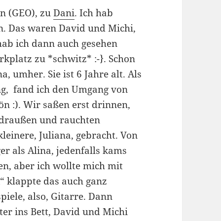
en (GEO), zu
Dani
. Ich hab
n. Das waren David und Michi,
hab ich dann auch gesehen
rkplatz zu *schwitz* :-}. Schon
na, umher. Sie ist 6 Jahre alt. Als
ng, fand ich den Umgang von
ön :). Wir saßen erst drinnen,
r draußen und rauchten
leinere, Juliana, gebracht. Von
ger als Alina, jedenfalls kams
en, aber ich wollte mich mit
k“ klappte das auch ganz
piele, also, Gitarre. Dann
ter ins Bett, David und Michi