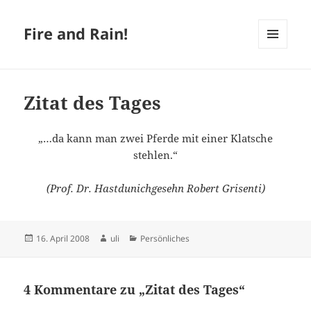
Fire and Rain!
MENÜ
UND
WIDGETS
Zitat des Tages
„…da kann man zwei Pferde mit einer Klatsche
stehlen.“
(Prof. Dr. Hastdunichgesehn Robert Grisenti)
Veröffentlicht
Autor
Kategorien
16. April 2008
uli
Persönliches
am
4 Kommentare zu „Zitat des Tages“