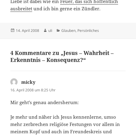
Liebe ist dabei wie ein
Feuer, das sich hoffentlich
ausbreitet
und ich bin gerne ein Zündler.
Veröffentlicht
Autor
Kategorien
14. April 2008
uli
Glauben
,
Persönliches
am
4 Kommentare zu „Jesus – Wahrheit –
Erkenntnis – Konsequenz?“
micky
sagt:
16. April 2008 um 8:25 Uhr
Mir geht’s genau andersherum:
Je mehr und näher ich Jesus kennenlerne, umso
mehr zerbrechen religiöse Festungen vor allem in
meinem Kopf und auch im Freundeskreis und