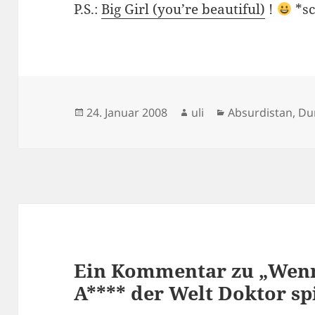
P.S.:
Big Girl (you’re beautiful)
!
*sc
Veröffentlicht
Autor
Kategorien
24. Januar 2008
uli
Absurdistan
,
Du
am
Ein Kommentar zu „Wen
A**** der Welt Doktor sp