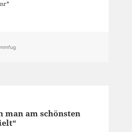
nr*
mmfug
n man am schönsten
ielt“