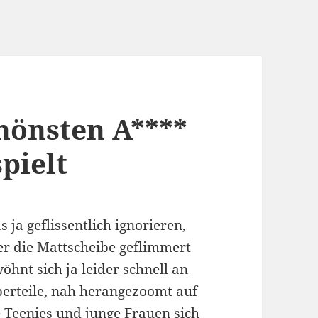
önsten A****
pielt
s ja geflissentlich ignorieren,
er die Mattscheibe geflimmert
öhnt sich ja leider schnell an
perteile, nah herangezoomt auf
 Teenies und junge Frauen sich