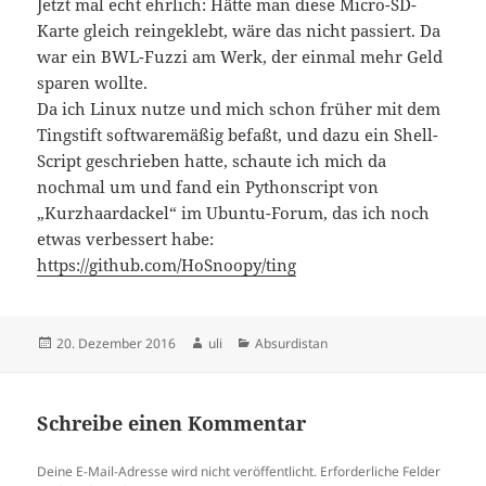
Jetzt mal echt ehrlich: Hätte man diese Micro-SD-
Karte gleich reingeklebt, wäre das nicht passiert. Da
war ein BWL-Fuzzi am Werk, der einmal mehr Geld
sparen wollte.
Da ich Linux nutze und mich schon früher mit dem
Tingstift softwaremäßig befaßt, und dazu ein Shell-
Script geschrieben hatte, schaute ich mich da
nochmal um und fand ein Pythonscript von
„Kurzhaardackel“ im Ubuntu-Forum, das ich noch
etwas verbessert habe:
https://github.com/HoSnoopy/ting
Veröffentlicht
Autor
Kategorien
20. Dezember 2016
uli
Absurdistan
am
Schreibe einen Kommentar
Deine E-Mail-Adresse wird nicht veröffentlicht.
Erforderliche Felder