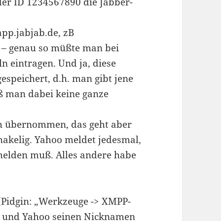
der ID 1234567890 die Jabber-
pp.jabjab.de, zB
– genau so müßte man bei
 eintragen. Und ja, diese
speichert, d.h. man gibt jene
uß man dabei keine ganze
h übernommen, das geht aber
hakelig. Yahoo meldet jedesmal,
melden muß. Alles andere habe
 (Pidgin: „Werkzeuge -> XMPP-
k und Yahoo seinen Nicknamen