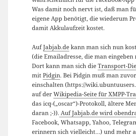
Was damit noch nervt ist, daß man fü
eigene App benötigt, die wiederum Pr
damit Akkulaufzeit kostet.
Auf
Jabjab.de
kann man sich nun kos
(die Emailadresse, die man eingeben m
Dort kann man sich die
Transport-Di
mit
Pidgin
. Bei Pidgin muß man zuvo
einschalten (https://wiki.ubuntuusers
auf der
Wikipedia-Seite für XMPP-Tr
das icq-(„oscar“)-Protokoll, ältere M
daran ;-)).
Auf Jabjab.de wird obendr
Facebook, Whatsapp, Yahoo, Telegram
erinnern sich vielleicht…) und mehr 