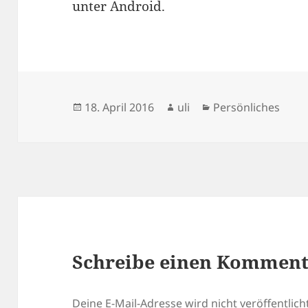
unter Android.
Veröffentlicht
Autor
Kategorien
18. April 2016
uli
Persönliches
am
Schreibe einen Kommen
Deine E-Mail-Adresse wird nicht veröffentlicht