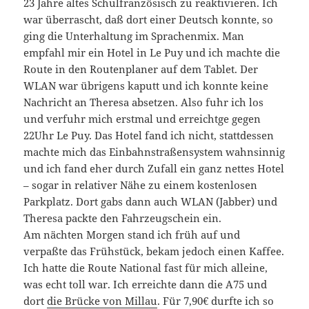
23 Jahre altes Schulfranzösisch zu reaktivieren. Ich
war überrascht, daß dort einer Deutsch konnte, so
ging die Unterhaltung im Sprachenmix. Man
empfahl mir ein Hotel in Le Puy und ich machte die
Route in den Routenplaner auf dem Tablet. Der
WLAN war übrigens kaputt und ich konnte keine
Nachricht an Theresa absetzen. Also fuhr ich los
und verfuhr mich erstmal und erreichtge gegen
22Uhr Le Puy. Das Hotel fand ich nicht, stattdessen
machte mich das Einbahnstraßensystem wahnsinnig
und ich fand eher durch Zufall ein ganz nettes Hotel
– sogar in relativer Nähe zu einem kostenlosen
Parkplatz. Dort gabs dann auch WLAN (Jabber) und
Theresa packte den Fahrzeugschein ein.
Am nächten Morgen stand ich früh auf und
verpaßte das Frühstück, bekam jedoch einen Kaffee.
Ich hatte die Route National fast für mich alleine,
was echt toll war. Ich erreichte dann die A75 und
dort
die Brücke von Millau
. Für 7,90€ durfte ich so