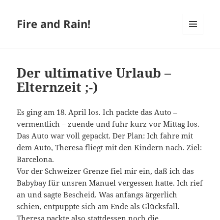
Fire and Rain!
MENÜ
UND
WIDGETS
Der ultimative Urlaub –
Elternzeit ;-)
Es ging am 18. April los. Ich packte das Auto –
vermentlich – zuende und fuhr kurz vor Mittag los.
Das Auto war voll gepackt. Der Plan: Ich fahre mit
dem Auto, Theresa fliegt mit den Kindern nach. Ziel:
Barcelona.
Vor der Schweizer Grenze fiel mir ein, daß ich das
Babybay für unsren Manuel vergessen hatte. Ich rief
an und sagte Bescheid. Was anfangs ärgerlich
schien, entpuppte sich am Ende als Glücksfall.
Theresa packte also stattdessen noch die