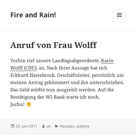
Fire and Rain!
MENÜ
UND
WIDGETS
Anruf von Frau Wolff
Vorhin rief unsere Landtagsabgeordnete,
Karin
Wolff (CDU)
, an. Nach ihrer Aussage hat sich
Eckhard Hassebrock, Geschäftsleiter, persönlich um
meinen Antrag gekümmert und ihn unterschrieben.
Das Geld müßte nun ausgzehlt werden. Auf die
Bestätigung der WI-Bank warte ich noch.
Juchu!
Veröffentlicht
Autor
Kategorien
20. Juni 2011
uli
Hausbau
,
polytick
am