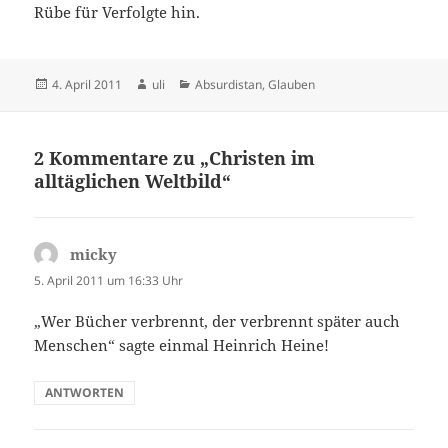
Rübe für Verfolgte hin.
Veröffentlicht
Autor
Kategorien
4. April 2011
uli
Absurdistan
,
Glauben
am
2 Kommentare zu „Christen im
alltäglichen Weltbild“
micky
sagt:
5. April 2011 um 16:33 Uhr
„Wer Bücher verbrennt, der verbrennt später auch
Menschen“ sagte einmal Heinrich Heine!
ANTWORTEN