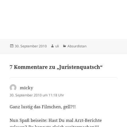
Veröffentlicht
Autor
Kategorien
30. September 2010
uli
Absurdistan
am
7 Kommentare zu „Juristenquatsch“
micky
sagt:
30. September 2010 um 11:18 Uhr
Ganz lustig das Filmchen, gell?!!
Nun Spaß beiseite: Hast Du mal Arzt-Berichte
gelesen? Da kannste gleich weitermachen!!!