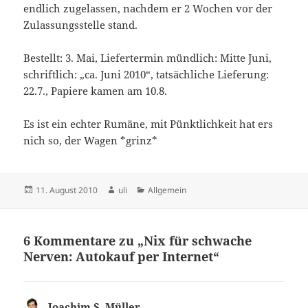
endlich zugelassen, nachdem er 2 Wochen vor der
Zulassungsstelle stand.
Bestellt: 3. Mai, Liefertermin mündlich: Mitte Juni,
schriftlich: „ca. Juni 2010“, tatsächliche Lieferung:
22.7., Papiere kamen am 10.8.
Es ist ein echter Rumäne, mit Pünktlichkeit hat ers
nich so, der Wagen *grinz*
Veröffentlicht
Autor
Kategorien
11. August 2010
uli
Allgemein
am
6 Kommentare zu „Nix für schwache
Nerven: Autokauf per Internet“
Joachim S. Müller
sagt: