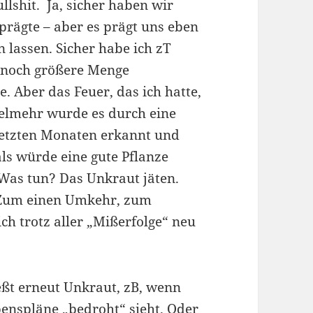
ullshit. Ja, sicher haben wir
prägte – aber es prägt uns eben
 lassen. Sicher habe ich zT
 noch größere Menge
. Aber das Feuer, das ich hatte,
elmehr wurde es durch eine
n letzten Monaten erkannt und
 als würde eine gute Pflanze
Was tun? Das Unkraut jäten.
 Zum einen Umkehr, zum
ch trotz aller „Mißerfolge“ neu
eßt erneut Unkraut, zB, wenn
enspläne „bedroht“ sieht. Oder