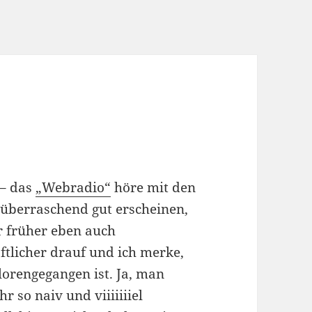
 – das
„Webradio“
höre mit den
e überraschend gut erscheinen,
r früher eben auch
aftlicher drauf und ich merke,
lorengegangen ist. Ja, man
 so naiv und viiiiiiiel