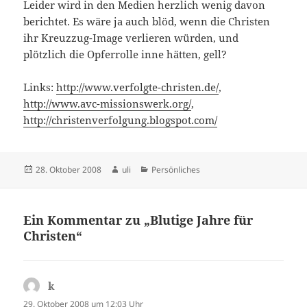
Leider wird in den Medien herzlich wenig davon
berichtet. Es wäre ja auch blöd, wenn die Christen
ihr Kreuzzug-Image verlieren würden, und
plötzlich die Opferrolle inne hätten, gell?
Links:
http://www.verfolgte-christen.de/
,
http://www.avc-missionswerk.org/
,
http://christenverfolgung.blogspot.com/
Veröffentlicht
Autor
Kategorien
28. Oktober 2008
uli
Persönliches
am
Ein Kommentar zu „Blutige Jahre für
Christen“
k
sagt:
29. Oktober 2008 um 12:03 Uhr