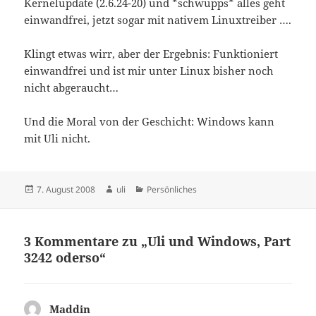
Kernelupdate (2.6.24-20) und *schwupps* alles geht
einwandfrei, jetzt sogar mit nativem Linuxtreiber ….
Klingt etwas wirr, aber der Ergebnis: Funktioniert
einwandfrei und ist mir unter Linux bisher noch
nicht abgeraucht…
Und die Moral von der Geschicht: Windows kann
mit Uli nicht.
Veröffentlicht
Autor
Kategorien
7. August 2008
uli
Persönliches
am
3 Kommentare zu „Uli und Windows, Part
3242 oderso“
Maddin
sagt: