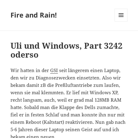
Fire and Rain!
MENÜ
UND
WIDGETS
Uli und Windows, Part 3242
oderso
Wir hatten in der
GSI
seit längerem einen Laptop,
den wir zu Diagnosezwecken einsetzten. Also wir
bekam damit zB die Preßluftantriebe zum laufen,
wenn sie mal klemmten. Er lief mit Windows XP,
recht langsam, auch, weil er grad mal 128MB RAM
hatte. Sobald man die Klappe des Dells zumachte,
fiel er in festen Schlaf und man konnte ihn nur mit
einem Reboot (Kaltstart) reaktivieren. Nun gab nach
5-6 Jahren dieser Laptop seinen Geist auf und ich
bekam einen
neuen
.