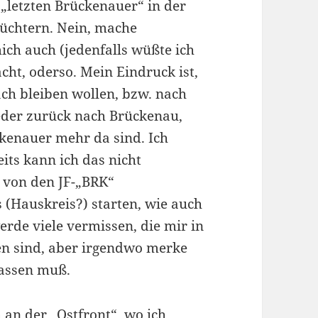
 „letzten Brückenauer“ in der
üchtern. Nein, mache
ch auch (jedenfalls wüßte ich
ht, oderso. Mein Eindruck ist,
ach bleiben wollen, bzw. nach
ieder zurück nach Brückenau,
ckenauer mehr da sind. Ich
eits kann ich das nicht
g von den JF-„BRK“
 (Hauskreis?) starten, wie auch
rde viele vermissen, die mir in
en sind, aber irgendwo merke
lassen muß.
n der „Ostfront“, wo ich