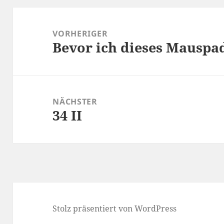
Beitragsnavigation
VORHERIGER
Bevor ich dieses Mauspa
Vorheriger
Beitrag:
NÄCHSTER
34 II
Nächster
Beitrag:
Stolz präsentiert von WordPress