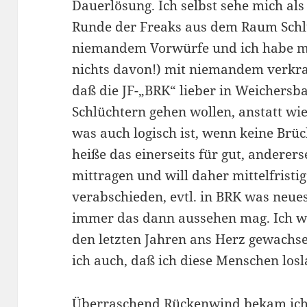
Dauerlösung. Ich selbst sehe mich als
Runde der Freaks aus dem Raum Schl
niemandem Vorwürfe und ich habe mi
nichts davon!) mit niemandem verkrac
daß die JF-„BRK“ lieber in Weichersb
Schlüchtern gehen wollen, anstatt w
was auch logisch ist, wenn keine Brü
heiße das einerseits für gut, anderers
mittragen und will daher mittelfristi
verabschieden, evtl. in BRK was neues
immer das dann aussehen mag. Ich we
den letzten Jahren ans Herz gewachs
ich auch, daß ich diese Menschen los
Überraschend Rückenwind bekam ich a