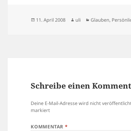
Veröffentlicht
Autor
Kategorien
11. April 2008
uli
Glauben
,
Persönli
am
Schreibe einen Kommen
Deine E-Mail-Adresse wird nicht veröffentlicht
markiert
KOMMENTAR
*