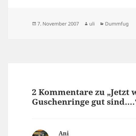
Veröffentlicht
Autor
Kategorien
7. November 2007
uli
Dummfug
am
2 Kommentare zu „Jetzt 
Guschenringe gut sind….
Ani
sagt: