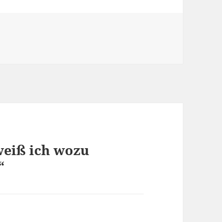
weiß ich wozu
“