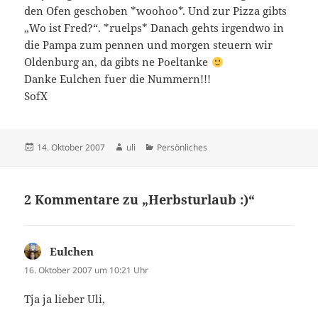
den Ofen geschoben *woohoo*. Und zur Pizza gibts
„Wo ist Fred?“. *ruelps* Danach gehts irgendwo in
die Pampa zum pennen und morgen steuern wir
Oldenburg an, da gibts ne Poeltanke
Danke Eulchen fuer die Nummern!!!
SofX
Veröffentlicht
Autor
Kategorien
14. Oktober 2007
uli
Persönliches
am
2 Kommentare zu „Herbsturlaub :)“
Eulchen
sagt:
16. Oktober 2007 um 10:21 Uhr
Tja ja lieber Uli,