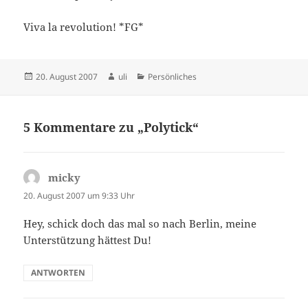
Viva la revolution! *FG*
Veröffentlicht
Autor
Kategorien
20. August 2007
uli
Persönliches
am
5 Kommentare zu „Polytick“
micky
sagt:
20. August 2007 um 9:33 Uhr
Hey, schick doch das mal so nach Berlin, meine
Unterstützung hättest Du!
ANTWORTEN