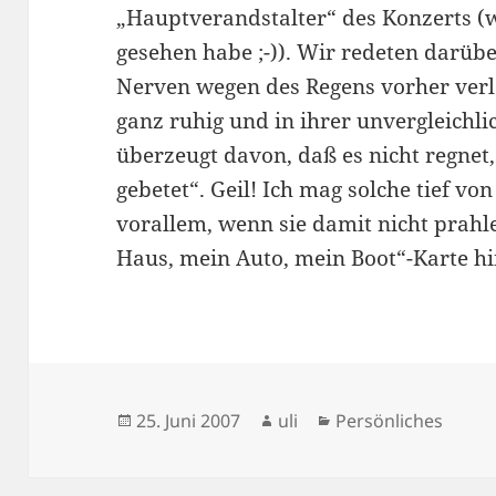
„Hauptverandstalter“ des Konzerts (we
gesehen habe ;-)). Wir redeten darübe
Nerven wegen des Regens vorher verlo
ganz ruhig und in ihrer unvergleichli
überzeugt davon, daß es nicht regnet,
gebetet“. Geil! Ich mag solche tief v
vorallem, wenn sie damit nicht prahl
Haus, mein Auto, mein Boot“-Karte hi
Veröffentlicht
Autor
Kategorien
25. Juni 2007
uli
Persönliches
am