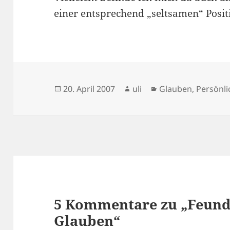
einer entsprechend „seltsamen“ Posit
Veröffentlicht
Autor
Kategorien
20. April 2007
uli
Glauben
,
Persönli
am
5 Kommentare zu „Feund
Glauben“