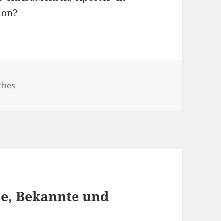
ion?
ches
e, Bekannte und