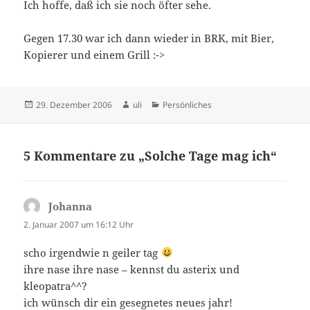
Ich hoffe, daß ich sie noch öfter sehe.
Gegen 17.30 war ich dann wieder in BRK, mit Bier,
Kopierer und einem Grill :->
Veröffentlicht
Autor
Kategorien
29. Dezember 2006
uli
Persönliches
am
5 Kommentare zu „Solche Tage mag ich“
Johanna
sagt:
2. Januar 2007 um 16:12 Uhr
scho irgendwie n geiler tag
ihre nase ihre nase – kennst du asterix und
kleopatra^^?
ich wünsch dir ein gesegnetes neues jahr!