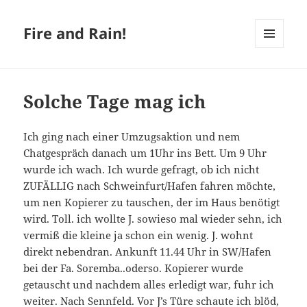
Fire and Rain!
MENÜ
UND
WIDGETS
Solche Tage mag ich
Ich ging nach einer Umzugsaktion und nem
Chatgespräch danach um 1Uhr ins Bett. Um 9 Uhr
wurde ich wach. Ich wurde gefragt, ob ich nicht
ZUFÄLLIG nach Schweinfurt/Hafen fahren möchte,
um nen Kopierer zu tauschen, der im Haus benötigt
wird. Toll. ich wollte J. sowieso mal wieder sehn, ich
vermiß die kleine ja schon ein wenig. J. wohnt
direkt nebendran. Ankunft 11.44 Uhr in SW/Hafen
bei der Fa. Soremba..oderso. Kopierer wurde
getauscht und nachdem alles erledigt war, fuhr ich
weiter. Nach Sennfeld. Vor J’s Türe schaute ich blöd,