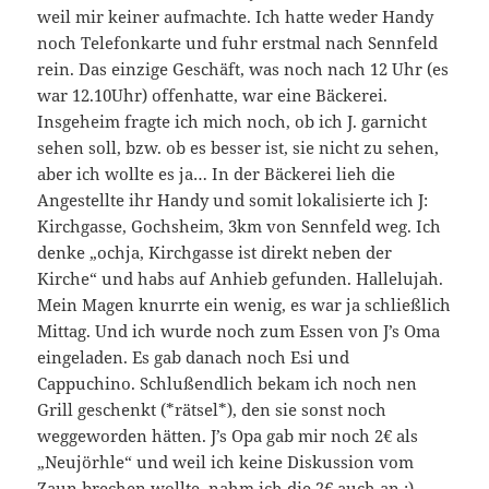
weil mir keiner aufmachte. Ich hatte weder Handy
noch Telefonkarte und fuhr erstmal nach Sennfeld
rein. Das einzige Geschäft, was noch nach 12 Uhr (es
war 12.10Uhr) offenhatte, war eine Bäckerei.
Insgeheim fragte ich mich noch, ob ich J. garnicht
sehen soll, bzw. ob es besser ist, sie nicht zu sehen,
aber ich wollte es ja… In der Bäckerei lieh die
Angestellte ihr Handy und somit lokalisierte ich J:
Kirchgasse, Gochsheim, 3km von Sennfeld weg. Ich
denke „ochja, Kirchgasse ist direkt neben der
Kirche“ und habs auf Anhieb gefunden. Hallelujah.
Mein Magen knurrte ein wenig, es war ja schließlich
Mittag. Und ich wurde noch zum Essen von J’s Oma
eingeladen. Es gab danach noch Esi und
Cappuchino. Schlußendlich bekam ich noch nen
Grill geschenkt (*rätsel*), den sie sonst noch
weggeworden hätten. J’s Opa gab mir noch 2€ als
„Neujörhle“ und weil ich keine Diskussion vom
Zaun brechen wollte, nahm ich die 2€ auch an :).