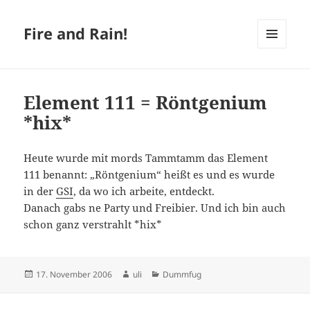
Fire and Rain!
MENÜ
UND
WIDGETS
Element 111 = Röntgenium
*hix*
Heute wurde mit mords Tammtamm das Element
111 benannt: „Röntgenium“ heißt es und es wurde
in der
GSI
, da wo ich arbeite, entdeckt.
Danach gabs ne Party und Freibier. Und ich bin auch
schon ganz verstrahlt *hix*
Veröffentlicht
Autor
Kategorien
17. November 2006
uli
Dummfug
am