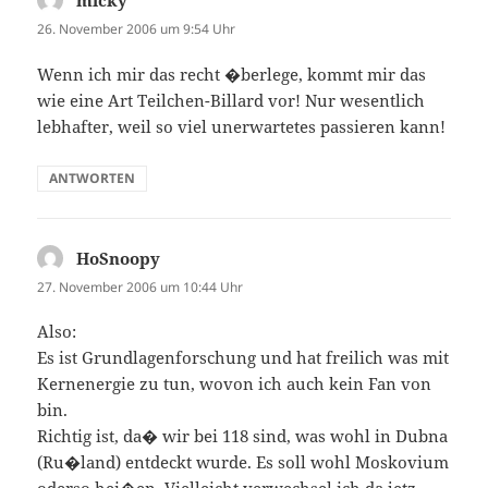
micky
sagt:
26. November 2006 um 9:54 Uhr
Wenn ich mir das recht �berlege, kommt mir das
wie eine Art Teilchen-Billard vor! Nur wesentlich
lebhafter, weil so viel unerwartetes passieren kann!
ANTWORTEN
HoSnoopy
sagt:
27. November 2006 um 10:44 Uhr
Also:
Es ist Grundlagenforschung und hat freilich was mit
Kernenergie zu tun, wovon ich auch kein Fan von
bin.
Richtig ist, da� wir bei 118 sind, was wohl in Dubna
(Ru�land) entdeckt wurde. Es soll wohl Moskovium
oderso hei�en. Vielleicht verwechsel ich da jetz