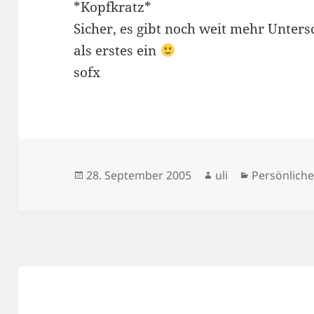
*Kopfkratz*
Sicher, es gibt noch weit mehr Unters
als erstes ein
sofx
Veröffentlicht
Autor
Kategorien
28. September 2005
uli
Persönlich
am