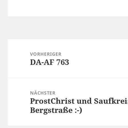
Beitragsnavigation
VORHERIGER
DA-AF 763
Vorheriger
Beitrag:
NÄCHSTER
ProstChrist und Saufkrei
Nächster
Bergstraße :-)
Beitrag: