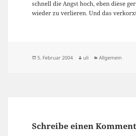
schnell die Angst hoch, eben diese g
wieder zu verlieren. Und das verkorxt
Veröffentlicht
Autor
Kategorien
5. Februar 2004
uli
Allgemein
am
Schreibe einen Kommen