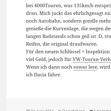
bei 4000Touren, was 135km/h entspric
dran. Mich juckt das ehrlichgesagt ni
noch Autobahn, sondern gondle meh
genieße die Kurvenlage, die wegen de
langen Radstands schon geil ist :D, t
Reifen, die original draufwaren.
Für den neuen Schlüssel + Inspektion
viel Geld, jedoch für
VW-Touran-Verhä
Wenn ich dann noch
sowas lese
, wir
ich Dacia fahre.
Veröffentlicht
Kategorien
24. Juni 2011
Daciafahren
1 Komme