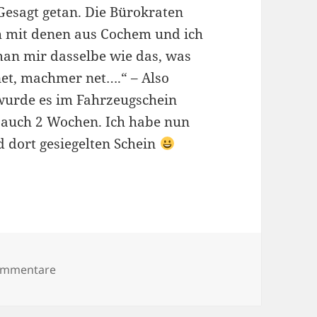
 Gesagt getan. Die Bürokraten
h mit denen aus Cochem und ich
man mir dasselbe wie das, was
net, machmer net….“ – Also
 wurde es im Fahrzeugschein
s auch 2 Wochen. Ich habe nun
d dort gesiegelten Schein
zu Daciawahnsinn
ommentare