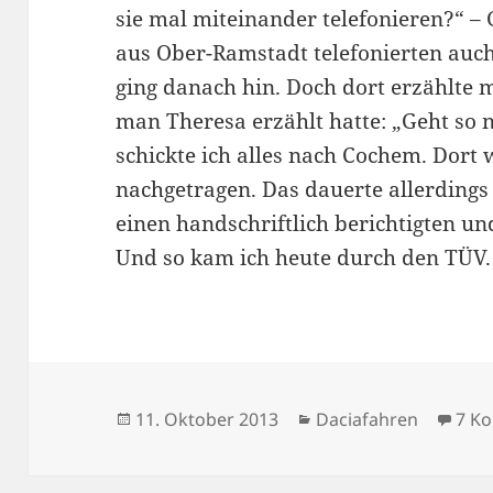
sie mal miteinander telefonieren?“ –
aus Ober-Ramstadt telefonierten auc
ging danach hin. Doch dort erzählte 
man Theresa erzählt hatte: „Geht so 
schickte ich alles nach Cochem. Dort
nachgetragen. Das dauerte allerding
einen handschriftlich berichtigten un
Und so kam ich heute durch den TÜV.
Veröffentlicht
Kategorien
11. Oktober 2013
Daciafahren
7 K
am