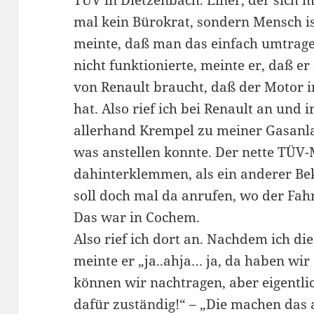
TÜV in Dietzenbach. Einer, der sich 
mal kein Bürokrat, sondern Mensch i
meinte, daß man das einfach umtrag
nicht funktionierte, meinte er, daß e
von Renault braucht, daß der Motor
hat. Also rief ich bei Renault an und
allerhand Krempel zu meiner Gasanla
was anstellen konnte. Der nette TÜV-
dahinterklemmen, als ein anderer Be
soll doch mal da anrufen, wo der Fah
Das war in Cochem.
Also rief ich dort an. Nachdem ich di
meinte er „ja..ahja… ja, da haben wir
können wir nachtragen, aber eigentlic
dafür zuständig!“ – „Die machen das a