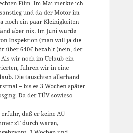
echten Film. Im Mai merkte ich
hsanstieg und da der Motor im
a noch ein paar Kleinigkeiten
 fand aber nix. Im Juni wurde
n Inspektion (man will ja die
r über 640€ bezahlt (nein, der
 Als wir noch im Urlaub ein
ierten, fuhren wir in eine
laub. Die tauschten allerhand
rstmal – bis es 3 Wochen später
osging. Da der TÜV sowieso
n erfuhr, daß er keine AU
mmer zT durch waren,
hgebrannt. 3 Wochen und