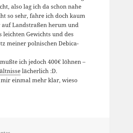
ht, also lag ich da schon nahe
cht so sehr, fahre ich doch kaum
r auf Landstraßen herum und
s leichten Gewichts und des
rotz meiner polnischen Debica-
 mußte ich jedoch 400€ löhnen –
ltnisse
lächerlich :D.
d mir einmal mehr klar, wieso
zu Die erste Daciainspektion
ntar