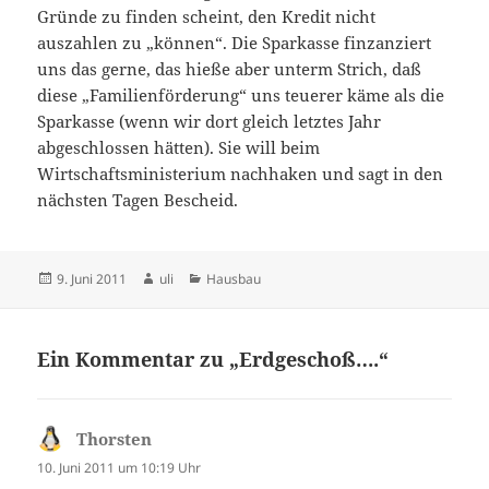
Gründe zu finden scheint, den Kredit nicht
auszahlen zu „können“. Die Sparkasse finzanziert
uns das gerne, das hieße aber unterm Strich, daß
diese „Familienförderung“ uns teuerer käme als die
Sparkasse (wenn wir dort gleich letztes Jahr
abgeschlossen hätten). Sie will beim
Wirtschaftsministerium nachhaken und sagt in den
nächsten Tagen Bescheid.
Veröffentlicht
Autor
Kategorien
9. Juni 2011
uli
Hausbau
am
Ein Kommentar zu „Erdgeschoß….“
Thorsten
sagt:
10. Juni 2011 um 10:19 Uhr