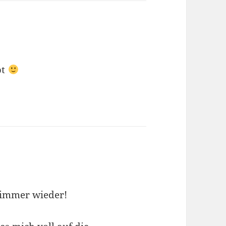
bt
s immer wieder!