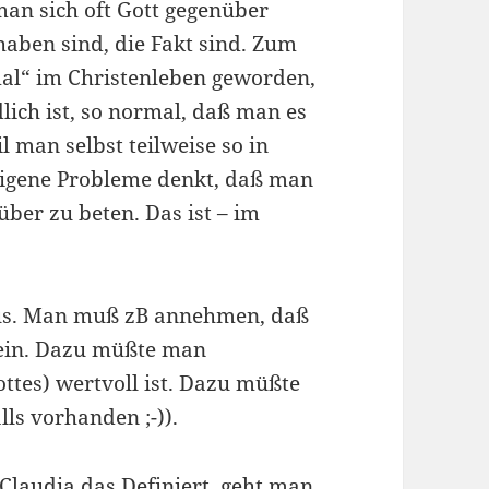
an sich oft Gott gegenüber
haben sind, die Fakt sind. Zum
ormal“ im Christenleben geworden,
dlich ist, so normal, daß man es
man selbst teilweise so in
n eigene Probleme denkt, daß man
ber zu beten. Das ist – im
aus. Man muß zB annehmen, daß
 sein. Dazu müßte man
tes) wertvoll ist. Dazu müßte
ls vorhanden ;-)).
Claudia
das Definiert, geht man