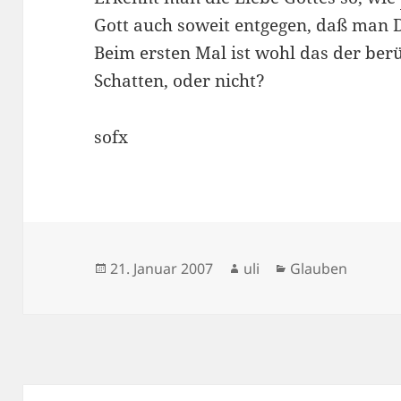
Gott auch soweit entgegen, daß man D
Beim ersten Mal ist wohl das der be
Schatten, oder nicht?
sofx
Veröffentlicht
Autor
Kategorien
21. Januar 2007
uli
Glauben
am