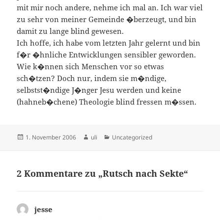
mit mir noch andere, nehme ich mal an. Ich war viel
zu sehr von meiner Gemeinde �berzeugt, und bin
damit zu lange blind gewesen.
Ich hoffe, ich habe vom letzten Jahr gelernt und bin
f�r �hnliche Entwicklungen sensibler geworden.
Wie k�nnen sich Menschen vor so etwas
sch�tzen? Doch nur, indem sie m�ndige,
selbstst�ndige J�nger Jesu werden und keine
(hahneb�chene) Theologie blind fressen m�ssen.
Veröffentlicht
Autor
Kategorien
1. November 2006
uli
Uncategorized
am
2 Kommentare zu „Rutsch nach Sekte“
jesse
sagt: