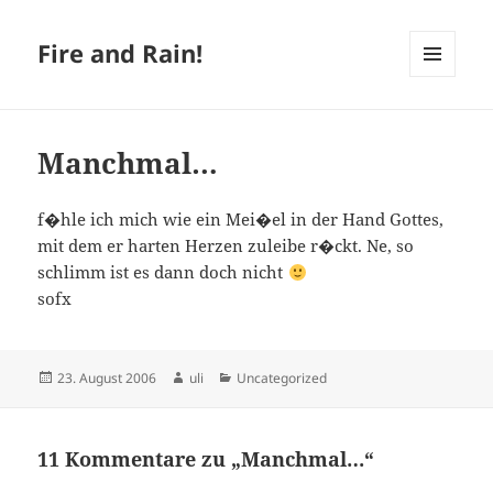
Fire and Rain!
MENÜ
UND
WIDGETS
Manchmal…
f�hle ich mich wie ein Mei�el in der Hand Gottes,
mit dem er harten Herzen zuleibe r�ckt. Ne, so
schlimm ist es dann doch nicht
sofx
Veröffentlicht
Autor
Kategorien
23. August 2006
uli
Uncategorized
am
11 Kommentare zu „Manchmal…“