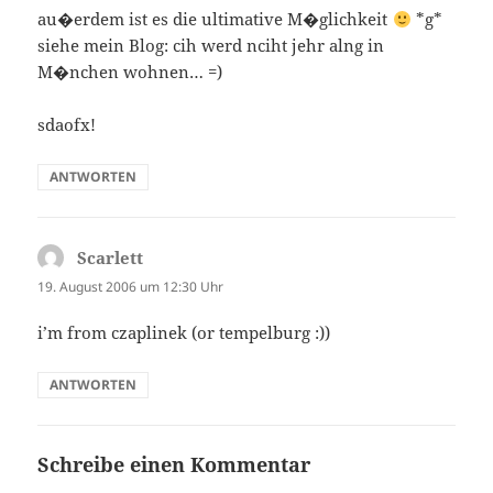
au�erdem ist es die ultimative M�glichkeit
*g*
siehe mein Blog: cih werd nciht jehr alng in
M�nchen wohnen… =)
sdaofx!
ANTWORTEN
Scarlett
sagt:
19. August 2006 um 12:30 Uhr
i’m from czaplinek (or tempelburg :))
ANTWORTEN
Schreibe einen Kommentar