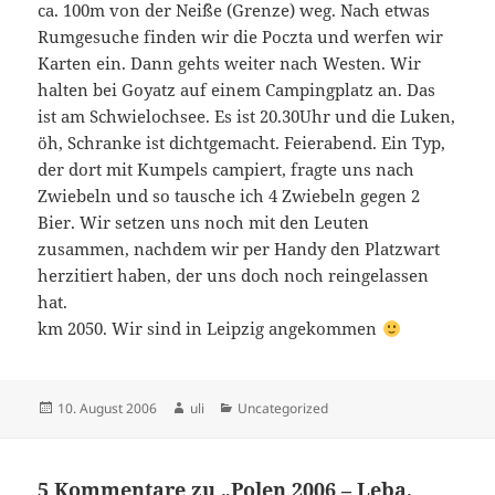
ca. 100m von der Nei´ße (Grenze) weg. Nach etwas
Rumgesuche finden wir die Poczta und werfen wir
Karten ein. Dann gehts weiter nach Westen. Wir
halten bei Goyatz auf einem Campingplatz an. Das
ist am Schwielochsee. Es ist 20.30Uhr und die Luken,
öh, Schranke ist dichtgemacht. Feierabend. Ein Typ,
der dort mit Kumpels campiert, fragte uns nach
Zwiebeln und so tausche ich 4 Zwiebeln gegen 2
Bier. Wir setzen uns noch mit den Leuten
zusammen, nachdem wir per Handy den Platzwart
herzitiert haben, der uns doch noch reingelassen
hat.
km 2050. Wir sind in Leipzig angekommen
Veröffentlicht
Autor
Kategorien
10. August 2006
uli
Uncategorized
am
5 Kommentare zu „Polen 2006 – Leba,