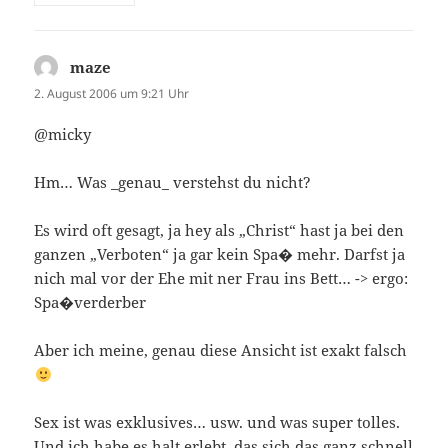
maze
sagt:
2. August 2006 um 9:21 Uhr
@micky
Hm… Was _genau_ verstehst du nicht?
Es wird oft gesagt, ja hey als „Christ“ hast ja bei den
ganzen „Verboten“ ja gar kein Spa� mehr. Darfst ja
nich mal vor der Ehe mit ner Frau ins Bett… -> ergo:
Spa�verderber
Aber ich meine, genau diese Ansicht ist exakt falsch
Sex ist was exklusives… usw. und was super tolles.
Und ich habe es halt erlebt, das sich das ganz schnell