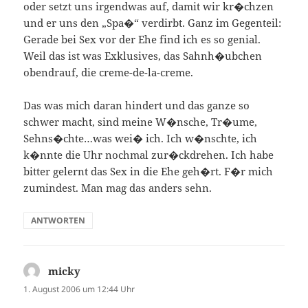
oder setzt uns irgendwas auf, damit wir kr�chzen
und er uns den „Spa�“ verdirbt. Ganz im Gegenteil:
Gerade bei Sex vor der Ehe find ich es so genial.
Weil das ist was Exklusives, das Sahnh�ubchen
obendrauf, die creme-de-la-creme.
Das was mich daran hindert und das ganze so
schwer macht, sind meine W�nsche, Tr�ume,
Sehns�chte…was wei� ich. Ich w�nschte, ich
k�nnte die Uhr nochmal zur�ckdrehen. Ich habe
bitter gelernt das Sex in die Ehe geh�rt. F�r mich
zumindest. Man mag das anders sehn.
ANTWORTEN
micky
sagt:
1. August 2006 um 12:44 Uhr