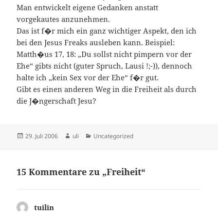
Man entwickelt eigene Gedanken anstatt
vorgekautes anzunehmen.
Das ist f�r mich ein ganz wichtiger Aspekt, den ich
bei den Jesus Freaks ausleben kann. Beispiel:
Matth�us 17, 18: „Du sollst nicht pimpern vor der
Ehe“ gibts nicht (guter Spruch, Lausi !;-)), dennoch
halte ich „kein Sex vor der Ehe“ f�r gut.
Gibt es einen anderen Weg in die Freiheit als durch
die J�ngerschaft Jesu?
Veröffentlicht
Autor
Kategorien
29. Juli 2006
uli
Uncategorized
am
15 Kommentare zu „Freiheit“
tuilin
sagt: