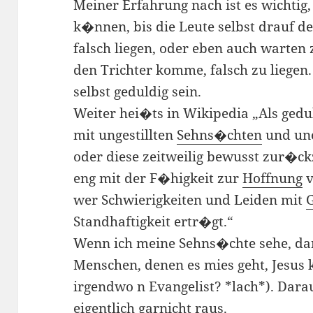
Meiner Erfahrung nach ist es wichtig,
k�nnen, bis die Leute selbst drauf d
falsch liegen, oder eben auch warten
den Trichter komme, falsch zu liegen
selbst geduldig sein.
Weiter hei�ts in Wikipedia „Als geduld
mit ungestillten
Sehns�chten
und un
oder diese zeitweilig bewusst zur�ckz
eng mit der F�higkeit zur
Hoffnung
v
wer Schwierigkeiten und Leiden mit
Standhaftigkeit ertr�gt.“
Wenn ich meine Sehns�chte sehe, dan
Menschen, denen es mies geht, Jesus 
irgendwo n Evangelist? *lach*). Darau
eigentlich garnicht raus.