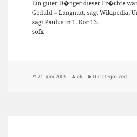
Ein guter D�nger dieser Fr�chte war/
Geduld = Langmut, sagt Wikipedia, U
sagt Paulus in 1. Kor 13.
sofx
Veröffentlicht
Autor
Kategorien
21. Juni 2006
uli
Uncategorized
am