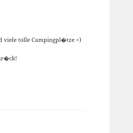
 viele tolle Campingpl�tze =)
ur�ck!