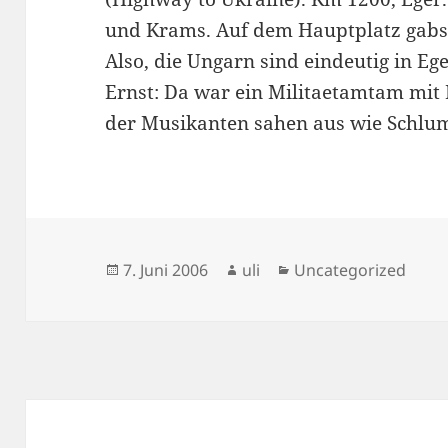
und Krams. Auf dem Hauptplatz gabs
Also, die Ungarn sind eindeutig in Eg
Ernst: Da war ein Militaetamtam mit
der Musikanten sahen aus wie Schlu
Veröffentlicht
Autor
Kategorien
7. Juni 2006
uli
Uncategorized
am