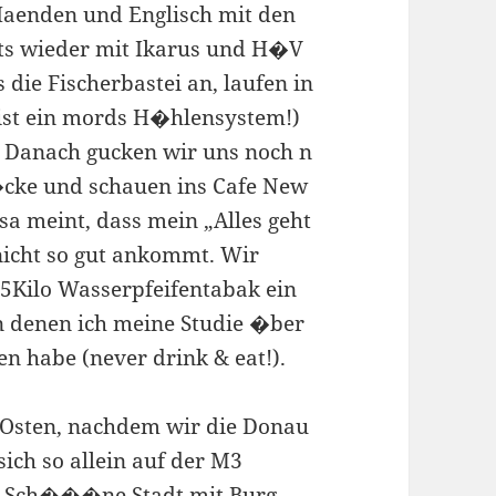
 Haenden und Englisch mit den
hts wieder mit Ikarus und H�V
 die Fischerbastei an, laufen in
ist ein mords H�hlensystem!)
 Danach gucken wir uns noch n
�cke und schauen ins Cafe New
esa meint, dass mein „Alles geht
 nicht so gut ankommt. Wir
,5Kilo Wasserpfeifentabak ein
in denen ich meine Studie �ber
n habe (never drink & eat!).
n Osten, nachdem wir die Donau
ich so allein auf der M3
r. Sch���ne Stadt mit Burg