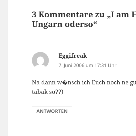
3 Kommentare zu „I am H
Ungarn oderso“
Eggifreak
sagt:
7. Juni 2006 um 17:31 Uhr
Na dann w�nsch ich Euch noch ne gute
tabak so??)
ANTWORTEN