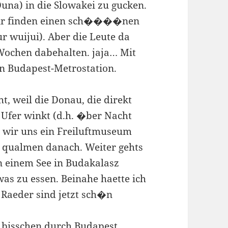
una) in die Slowakei zu gucken.
 Wir finden einen sch����nen
r wuijui). Aber die Leute da
 Wochen dabehalten. jaja… Mit
in Budapest-Metrostation.
t, weil die Donau, die direkt
Ufer winkt (d.h. �ber Nacht
en wir uns ein Freiluftmuseum
e qualmen danach. Weiter gehts
 einem See in Budakalasz
as zu essen. Beinahe haette ich
 Raeder sind jetzt sch�n
 bisschen durch Budapest