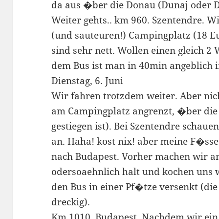
da aus �ber die Donau (Dunaj oder D
Weiter gehts.. km 960. Szentendre.
(und sauteuren!) Campingplatz (18 Eu
sind sehr nett. Wollen einen gleich 2
dem Bus ist man in 40min angeblich 
Dienstag, 6. Juni
Wir fahren trotzdem weiter. Aber nich
am Campingplatz angrenzt, �ber die 
gestiegen ist). Bei Szentendre schau
an. Haha! kost nix! aber meine F�ss
nach Budapest. Vorher machen wir an
odersoaehnlich halt und kochen uns w
den Bus in einer Pf�tze versenkt (die
dreckig).
Km 1010. Budapest. Nachdem wir ein