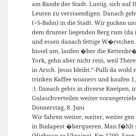
am Rande der Stadt. Lustig, sich auf
Leuten zu verstaendigen. Danach ge
(=S-Bahn) in die Stadt. Wir gucken uns
dem drunter liegenden Berg rum (da 
und essen danach fettige W�rstchen.
bissel um, laufen �ber die Kettenbr
York, gehn aber nicht rein, weil Ther
in Arsch. Jesus bleibt.“-Pulli da wohl
trinken Kaffee woaners und kaufen 1
:). Danach gehts in diverse Kneipen, 
Gulaschverteilen weiter vorangetriebe
Donnerstag, 8. Juni
Wir fahren weiter, weiter, weiter ge
in Budapest �berqueren. Man f�hlt s
(Highway to Ukraine). Km 1200, Ege