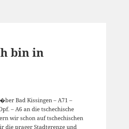
h bin in
 �ber Bad Kissingen – A71 –
Opf. – A6 an die tschechische
ern wir schon auf tschechischen
r die prager Stadtgrenze und