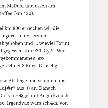
 dem McDoof und essen am
Kaffee (km 420).
i km 800 erreichen wir die
Ungarn. In der ersten
 abgehoben und … wieviel Forint
l gegessen. km 920. Gy?r. Wir
ergekommenenen, ex-
erechnet 8 Euro. Gruselig.
diese Absteige und schauen uns
„dj�r“ aus :)) an. Danach
 Da is n H�gel mit Anguckzeuch
dso. Irgendwie wars sch�n, von