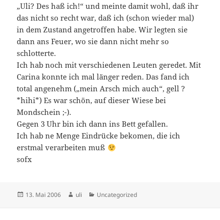
„Uli? Des haß ich!“ und meinte damit wohl, daß ihr
das nicht so recht war, daß ich (schon wieder mal)
in dem Zustand angetroffen habe. Wir legten sie
dann ans Feuer, wo sie dann nicht mehr so
schlotterte.
Ich hab noch mit verschiedenen Leuten geredet. Mit
Carina konnte ich mal länger reden. Das fand ich
total angenehm („mein Arsch mich auch“, gell ?
*hihi*) Es war schön, auf dieser Wiese bei
Mondschein ;-).
Gegen 3 Uhr bin ich dann ins Bett gefallen.
Ich hab ne Menge Eindrücke bekomen, die ich
erstmal verarbeiten muß
sofx
Veröffentlicht
Autor
Kategorien
13. Mai 2006
uli
Uncategorized
am