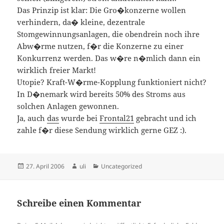
Das Prinzip ist klar: Die Gro�konzerne wollen
verhindern, da� kleine, dezentrale
Stomgewinnungsanlagen, die obendrein noch ihre
Abw�rme nutzen, f�r die Konzerne zu einer
Konkurrenz werden. Das w�re n�mlich dann ein
wirklich freier Markt!
Utopie? Kraft-W�rme-Kopplung funktioniert nicht?
In D�nemark wird bereits 50% des Stroms aus
solchen Anlagen gewonnen.
Ja, auch
das
wurde bei
Frontal21
gebracht und ich
zahle f�r diese Sendung wirklich gerne GEZ :).
Veröffentlicht
Autor
Kategorien
27. April 2006
uli
Uncategorized
am
Schreibe einen Kommentar