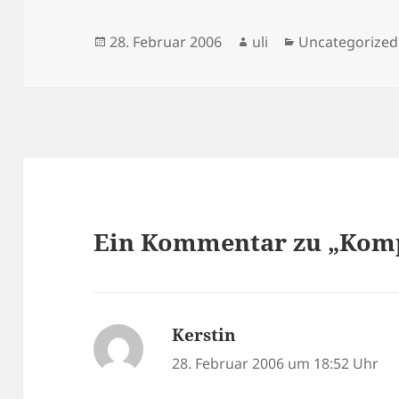
Veröffentlicht
Autor
Kategorien
28. Februar 2006
uli
Uncategorized
am
Ein Kommentar zu „Kompl
Kerstin
sagt:
28. Februar 2006 um 18:52 Uhr