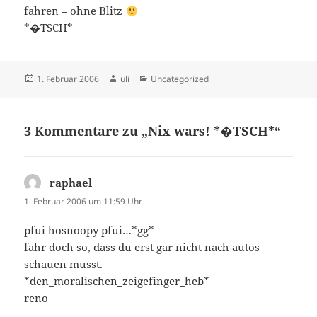
fahren – ohne Blitz
*�TSCH*
Veröffentlicht
Autor
Kategorien
1. Februar 2006
uli
Uncategorized
am
3 Kommentare zu „Nix wars! *�TSCH*“
raphael
sagt:
1. Februar 2006 um 11:59 Uhr
pfui hosnoopy pfui…*gg*
fahr doch so, dass du erst gar nicht nach autos
schauen musst.
*den_moralischen_zeigefinger_heb*
reno