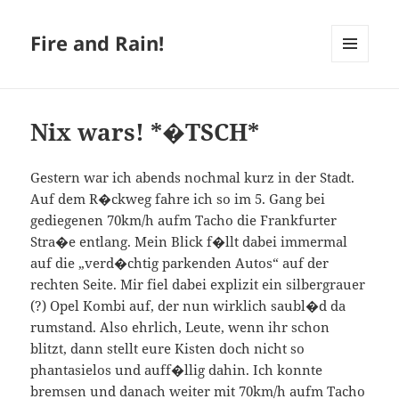
Fire and Rain!
MENÜ
UND
WIDGETS
Nix wars! *�TSCH*
Gestern war ich abends nochmal kurz in der Stadt.
Auf dem R�ckweg fahre ich so im 5. Gang bei
gediegenen 70km/h aufm Tacho die Frankfurter
Stra�e entlang. Mein Blick f�llt dabei immermal
auf die „verd�chtig parkenden Autos“ auf der
rechten Seite. Mir fiel dabei explizit ein silbergrauer
(?) Opel Kombi auf, der nun wirklich saubl�d da
rumstand. Also ehrlich, Leute, wenn ihr schon
blitzt, dann stellt eure Kisten doch nicht so
phantasielos und auff�llig dahin. Ich konnte
bremsen und danach weiter mit 70km/h aufm Tacho