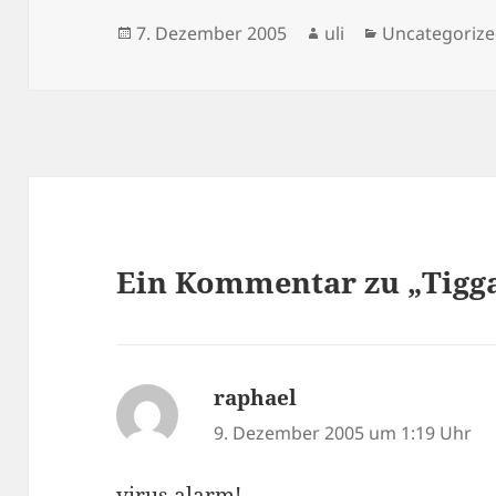
Veröffentlicht
Autor
Kategorien
7. Dezember 2005
uli
Uncategoriz
am
Ein Kommentar zu „Tigga
raphael
sagt:
9. Dezember 2005 um 1:19 Uhr
virus alarm!