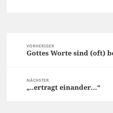
Beitragsnavigation
VORHERIGER
Gottes Worte sind (oft) b
Vorheriger
Beitrag:
NÄCHSTER
„..ertragt einander…“
Nächster
Beitrag: